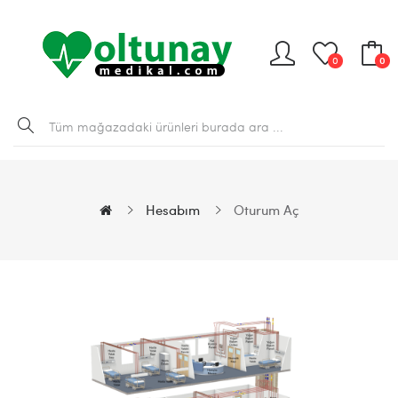
0
0
Hesabım
Oturum Aç